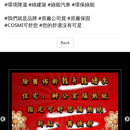
#
環境降溫
#
綠建築
#
綠能汽車
#
環保綠能
#
我們就是品牌
#
原廠公司貨
#
原廠保固
#COSMI
可
舒您
#
您的舒適沒有可是
Back