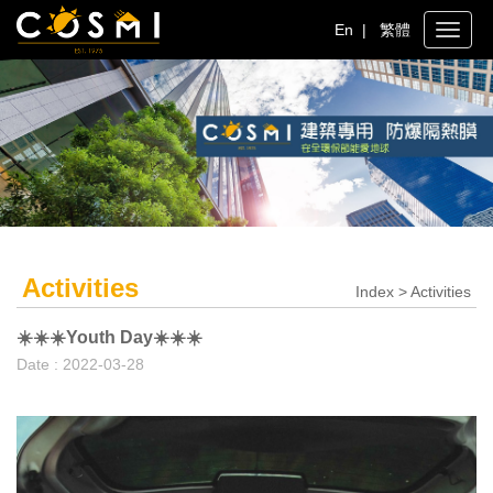
En
|
繁體
Toggle
naviga
Activities
Index > Activities
☀️☀️☀️Youth Day☀️☀️☀️
Date : 2022-03-28