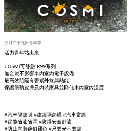
三月二十九日青年節
活力青年站出來
COSMI
可
舒您
IR99
系列
無金屬不影響車內室內電子設備
最高效阻隔有害紫外線與熱能
保護眼睛皮膚及內裝家具並降低車內室內溫度
#
汽車隔熱膜
#
建築隔熱膜
#
汽車窗簾
#
節能省油省電
#
防爆安全舒適
#
防止內裝傢俱褪色
#
只要光不要熱