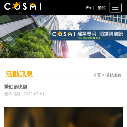
En
|
繁體
Toggle
naviga
活動訊息
首頁 > 活動訊息
勞動節快樂
發佈日期 : 2022-05-01