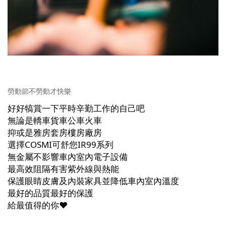
勞動節不勞動才快樂
好好犒賞一下平時辛勤工作的自己吧
無論是轎車貨車公車火車
抑或是雅房套房樓房廠房
選擇
COSMI
可舒您
IR99
系列
無金屬不影響車內室內電子設備
最高效阻隔有害紫外線與熱能
保護眼睛皮膚及內裝家具並降低車內室內溫度
最好的品質最好的保護
給最值得的你
❤️