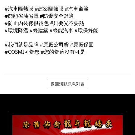
#
汽車隔熱膜
#
建築隔熱膜
#
汽車窗簾
#
節能省油省電
#
防爆安全舒適
#
防止內裝傢俱褪色
#
只要光不要熱
#
環境降溫
#
綠建築
#
綠能汽車
#
環保綠能
#
我們就是品牌
#
原廠公司貨
#
原廠保固
#COSMI
可舒您
#
您的舒適沒有可是
返回活動訊息列表